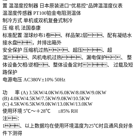
置
温湿度控制器
日本原装进口“优易控”品牌温湿度仪表
温湿度传感器
PT100铂金电阻测温体
制冷方式
单机或双机复叠式制冷
压 缩 机
法国泰康
标准配置
湿球纱布1卷、样品架2层、配有凝结水
接水盘，并排出箱外
安全保护
压缩机过热、超压、超
温、风机电机过热、漏电保护、 整
体设备欠相/逆相、整体设备定时、 过载及短
路保护
电源电压
AC380V±10% 50Hz
功 率
(A) 3.5KW/4.0KW/6.0KW/8.0KW/9.0KW
(B) 4.0KW/4.5KW/7.5KW/9.0KW/10.5KW
(C) 4.5KW/6.5KW/9.0KW/13.0KW/13.0KW
使用环境
5℃～＋28℃ ≤85% RH
注：
1、以上数据均在使用环境温度为25℃时且通风良好条
件下测得