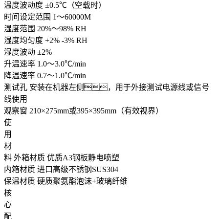
温度波动度
±0.5℃（空载时）
时间设定范围
1～60000M
湿度范围
20%～98% RH
湿度均匀度
+2% -3% RH
湿度波动
±2%
升温速率
1.0～3.0℃/min
降温速率
0.7～1.0℃/min
测试孔
安装在机器左侧，用于外接测试电源线或信号
线使用
观察窗
210×275mm或395×395mm（有效视界）
使
用
材
料
外箱材质
优质A3钢板静电喷塑
内箱材质
进口高级不锈钢SUS304
保温材质
硬质聚氨酯泡沫+玻璃纤维
核
心
配