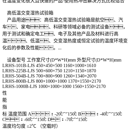
在温度变化很大且快速的产品·使用热冲击解决方式比较适合
高低温交变湿热试验箱
产品用途：高低温交变湿热试验箱是航空、汽
车、家电、科研等领域必备的测试设备，
用于测试和确定电工、电子及其他产品及材料进行高
温、低温、交变湿热度或恒定试验的温度环境变
化后的参数及性能。...
设备型号
工作室尺寸(D*W*H)mm
外型尺寸(D*W*H)mm
LRHS-101B-LJS
450×450×500
1160×1000×1610
LRHS-225B-LJS
500×600×750
1210×1150×1870
LRHS-504B-LJS
700×800×900
1260×1340×2070
LRHS-800B-LJS
800×1000×1000
1370×1550×2170
LRHS-1000B-LJS
1000×1000×1000
1560×1550×2170
性
能
指
标
温度范围
A：-20℃～150℃ B：-40℃～150℃
C：-60℃～150℃ D：-70℃～150℃
温度均匀度
≤2℃ （空载时）