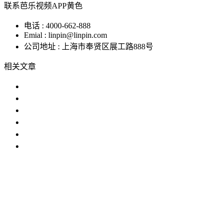
联系芭乐视频APP黄色
电话 : 4000-662-888
Emial : linpin@linpin.com
公司地址 : 上海市奉贤区展工路888号
相关文章
桌上型恒温恒湿试验机在制药业中的
芭乐视频污版温度变化的两种方法
详细介绍芭乐视频下载污在化工电子
芭乐视频污版的主要目的是在高温低
在汽车工业中使用芭乐视频下载污的
为什么湿球管在芭乐视频污版中滴水
IP防水试验设备
温度冲击试验箱
步入式芭乐视频下载成
人
恒温恒湿试验机
臭氧老化试验设备
高低温交变湿热试验
设备
试验箱
芭乐视频下载污
芭乐视频污版
老化试验箱
恒温
恒湿室